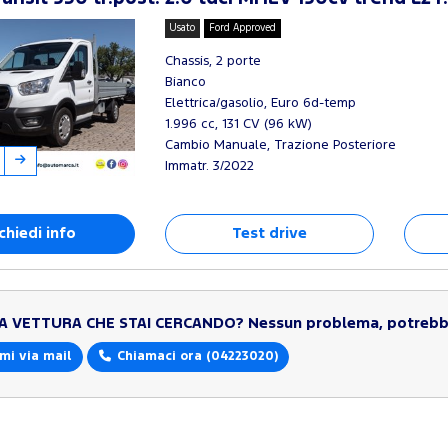
Usato
Ford Approved
Chassis, 2 porte
Bianco
Elettrica/gasolio, Euro 6d-temp
1.996 cc, 131 CV (96 kW)
Cambio Manuale, Trazione Posteriore
Immatr. 3/2022
chiedi info
Test drive
LA VETTURA CHE STAI CERCANDO?
Nessun problema, potrebbe
mi via mail
Chiamaci ora
(04223020)