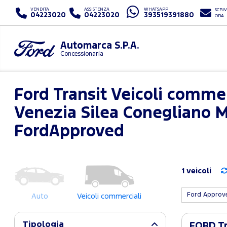
VENDITA
ASSISTENZA
WHATSAPP
SCRIV
04223020
04223020
393519391880
ORA
Automarca S.P.A.
Concessionaria
Ford Transit Veicoli commer
Venezia Silea Conegliano 
FordApproved
1 veicoli
Ford Appro
Auto
Veicoli commerciali
Tipologia
FORD Tra