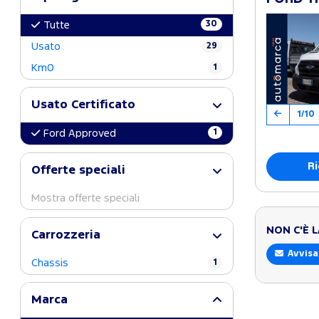
30
Tutte
Usato
29
Km0
1
Usato Certificato
1/10
1
Ford Approved
Ri
Offerte speciali
Mostra offerte speciali
NON C'È 
Carrozzeria
Avvisa
Chassis
1
Marca