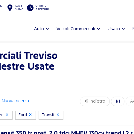
ICI
DOVE
ORARI DI
SIAMO
APERTURA
Auto
Veicoli Commerciali
Usato
ciali Treviso
Mestre Usate
Nuova ricerca
Indietro
1/1
A
ved
Ford
Transit
nsit 350 tr.post. 2.0 tdci MHEV 130cv trend L2 r.