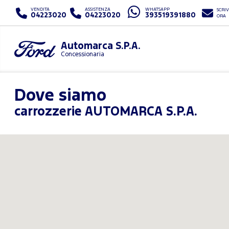
VENDITA
ASSISTENZA
WHATSAPP
SCRIV
04223020
04223020
393519391880
ORA
Automarca S.P.A.
Concessionaria
Dove siamo
carrozzerie AUTOMARCA S.P.A.