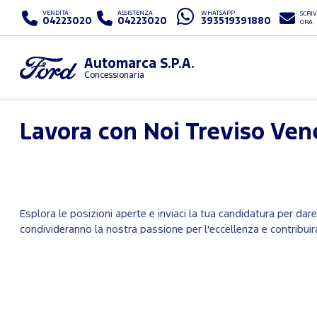
VENDITA
ASSISTENZA
WHATSAPP
SCRIV
04223020
04223020
393519391880
ORA
Automarca S.P.A.
Concessionaria
Lavora con Noi
Treviso Ven
Esplora le posizioni aperte e inviaci la tua candidatura per dar
condivideranno la nostra passione per l'eccellenza e contribuir