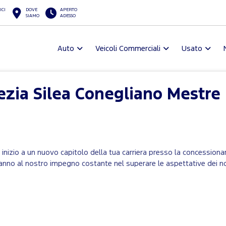
ICI
DOVE
APERTO
SIAMO
ADESSO
Auto
Veicoli Commerciali
Usato
ezia Silea Conegliano Mestre
e inizio a un nuovo capitolo della tua carriera presso la concessiona
anno al nostro impegno costante nel superare le aspettative dei nost