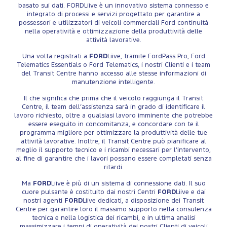
basato sui dati. FORDLiive è un innovativo sistema connesso e
integrato di processi e servizi progettato per garantire a
possessori e utilizzatori di veicoli commerciali Ford continuità
nella operatività e ottimizzazione della produttività delle
attività lavorative.
Una volta registrati a
FORD
Liive, tramite FordPass Pro, Ford
Telematics Essentials o Ford Telematics, i nostri Clienti e i team
del Transit Centre hanno accesso alle stesse informazioni di
manutenzione intelligente.
Il che significa che prima che il veicolo raggiunga il Transit
Centre, il team dell’assistenza sarà in grado di identificare il
lavoro richiesto, oltre a qualsiasi lavoro imminente che potrebbe
essere eseguito in concomitanza, e concordare con te il
programma migliore per ottimizzare la produttività delle tue
attività lavorative. Inoltre, il Transit Centre può pianificare al
meglio il supporto tecnico e i ricambi necessari per l’intervento,
al fine di garantire che i lavori possano essere completati senza
ritardi.
Ma
FORD
Liive è più di un sistema di connessione dati. Il suo
cuore pulsante è costituito dai nostri Centri
FORD
Liive e dai
nostri agenti
FORD
Liive dedicati, a disposizione dei Transit
Centre per garantire loro il massimo supporto nella consulenza
tecnica e nella logistica dei ricambi, e in ultima analisi
massimizzare i tempi di operatività dei nostri Clienti di veicoli