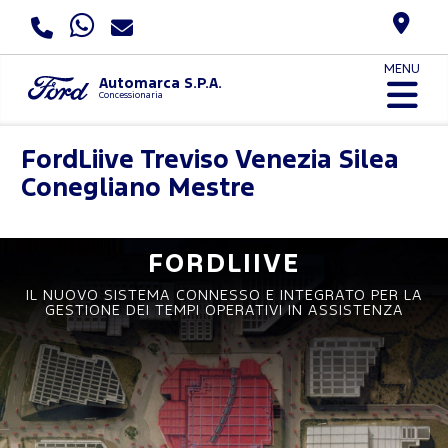
MENU
Automarca S.P.A.
Concessionaria
FordLiive
Treviso Venezia Silea
Conegliano Mestre
FORDLIIVE
IL NUOVO SISTEMA CONNESSO E INTEGRATO PER LA
GESTIONE DEI TEMPI OPERATIVI IN ASSISTENZA