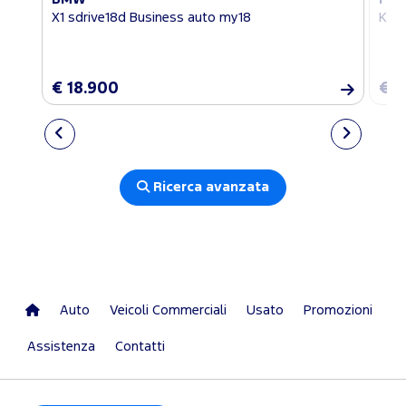
X1 sdrive18d Business auto my18
Kuga
€ 18.900
€ 1
Ricerca avanzata
Auto
Veicoli Commerciali
Usato
Promozioni
Assistenza
Contatti