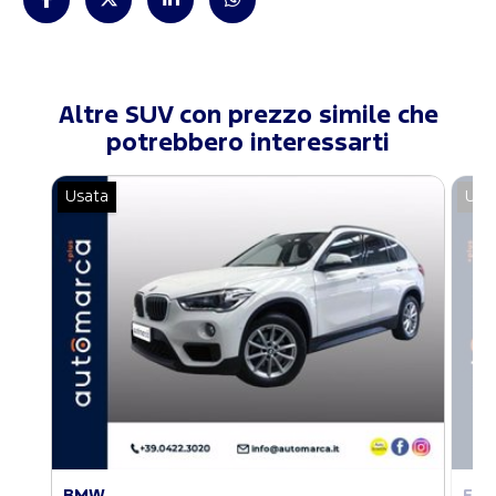
Altre SUV con prezzo simile che
potrebbero interessarti
Usata
Usa
BMW
FO