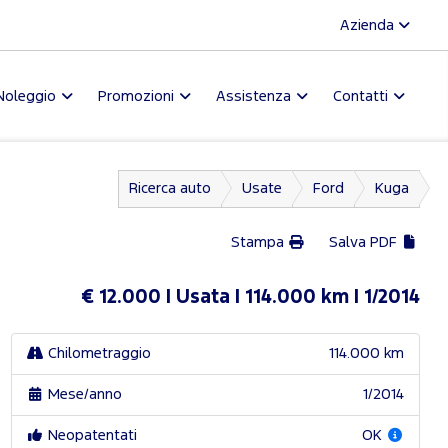
Azienda
Noleggio
Promozioni
Assistenza
Contatti
Ricerca auto
Usate
Ford
Kuga
Stampa
Salva PDF
€ 12.000
Usata
114.000 km
1/2014
Chilometraggio
114.000 km
Mese/anno
1/2014
Neopatentati
OK