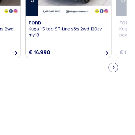
FORD
FORD
s&s 2wd
Kuga 1.5 tdci ST-Line s&s 2wd 120cv
Kuga 2.
my18
powersh
€ 14.990
€ 13.