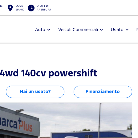
ICI
DOVE
ORARI DI
SIAMO
APERTURA
Auto
Veicoli Commerciali
Usato
 4wd 140cv powershift
Hai un usato?
Finanziamento