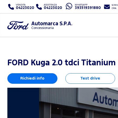
VENDITA
ASSISTENZA
WHATSAPP
SCRIV
04223020
04223020
393519391880
ORA
Automarca S.P.A.
Concessionaria
FORD
Kuga 2.0 tdci Titanium
Richiedi info
Test drive