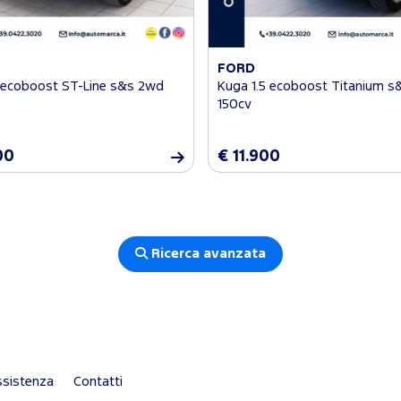
FORD
5 ecoboost ST-Line s&s 2wd
Kuga 1.5 ecoboost Titanium 
150cv
00
€ 11.900
Ricerca avanzata
sistenza
Contatti