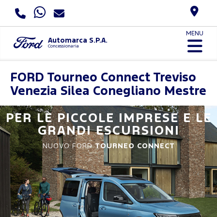
MENU
Automarca S.P.A.
Concessionaria
FORD
Tourneo Connect Treviso
Venezia Silea Conegliano Mestre
PER LE PICCOLE IMPRESE E LE
GRANDI ESCURSIONI
NUOVO FORD
TOURNEO CONNECT