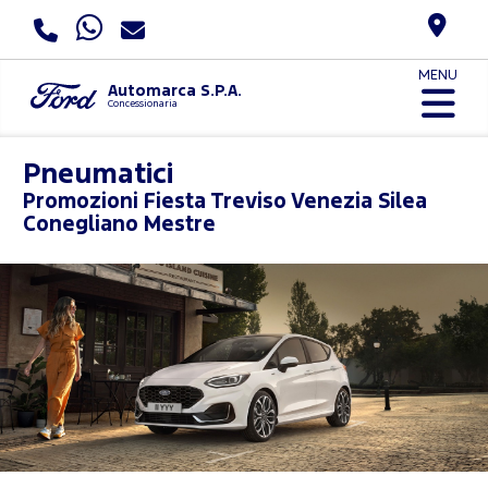
MENU
Automarca S.P.A.
Concessionaria
Pneumatici
Promozioni
Fiesta Treviso Venezia Silea
Conegliano Mestre