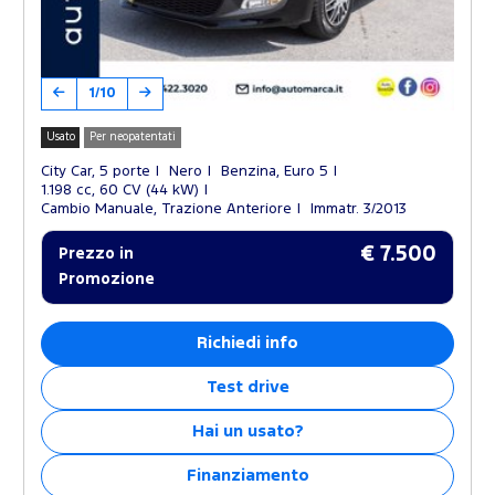
1/10
Usato
Per neopatentati
City Car, 5 porte
Nero
Benzina, Euro 5
1.198 cc, 60 CV (44 kW)
Cambio Manuale, Trazione Anteriore
Immatr. 3/2013
€ 7.500
Prezzo in
Promozione
Richiedi info
Test drive
Hai un usato?
Finanziamento