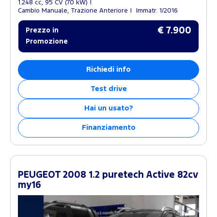
1.248 cc, 95 CV (70 kW)
Cambio Manuale, Trazione Anteriore
Immatr. 1/2016
€ 7.900
Prezzo in
Promozione
Richiedi info
Test drive
Hai un usato?
Finanziamento
PEUGEOT 2008 1.2 puretech Active 82cv
my16