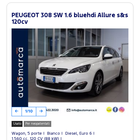
PEUGEOT 308 SW 1.6 bluehdi Allure s&s
120cv
1/10
Usato
Per neopatentati
Wagon, 5 porte
Bianco
Diesel, Euro 6
1.560 cc, 120 CV (88 kW)