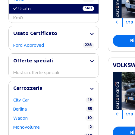
360
Usato
Km0
1/10
Usato Certificato
Ri
Ford Approved
228
Offerte speciali
VOLKSWA
Mostra offerte speciali
Carrozzeria
City Car
19
Berlina
55
1/10
Wagon
10
Monovolume
2
Ri