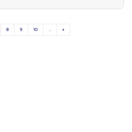
8
9
10
...
»