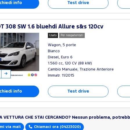
chiedi info
Test drive
 308 SW 1.6 bluehdi Allure s&s 120cv
Usato
Per neopatentati
Wagon, 5 porte
Bianco
Diesel, Euro 6
1.560 cc, 120 CV (88 kW)
Cambio Manuale, Trazione Anteriore
Immatr. 11/2015
chiedi info
Test drive
LA VETTURA CHE STAI CERCANDO?
Nessun problema, potrebbe
mi via mail
Chiamaci ora
(04223020)