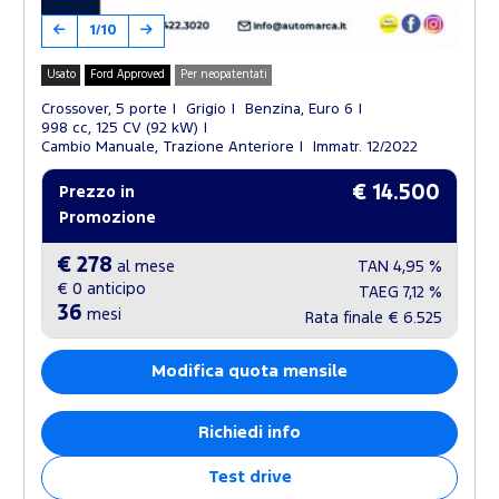
1/10
Usato
Ford Approved
Per neopatentati
Crossover, 5 porte
Grigio
Benzina, Euro 6
998 cc, 125 CV (92 kW)
Cambio Manuale, Trazione Anteriore
Immatr. 12/2022
€ 14.500
Prezzo in
Promozione
€ 278
al mese
TAN
4,95 %
€ 0
anticipo
TAEG
7,12 %
36
mesi
Rata finale
€ 6.525
Modifica quota mensile
Richiedi info
Test drive