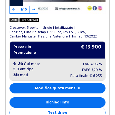
1/10
Usato
Ford Approved
Crossover, 5 porte
Grigio Metallizzato
Benzina, Euro 6d-temp
998 cc, 125 CV (92 kW)
Cambio Manuale, Trazione Anteriore
Immatr. 10/2022
€ 13.900
Prezzo in
Promozione
€ 267
al mese
TAN
4,95 %
€ 0
anticipo
TAEG
7,20 %
36
mesi
Rata finale
€ 6.255
Modifica quota mensile
Richiedi info
Test drive