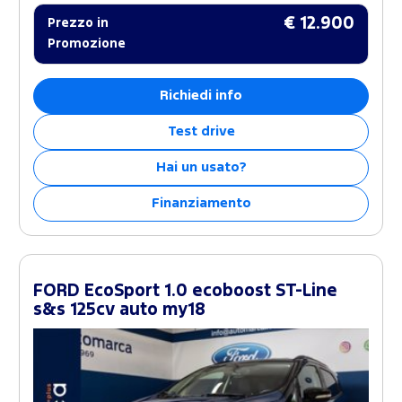
€ 12.900
Prezzo in
Promozione
Richiedi info
Test drive
Hai un usato?
Finanziamento
FORD EcoSport 1.0 ecoboost ST-Line
s&s 125cv auto my18