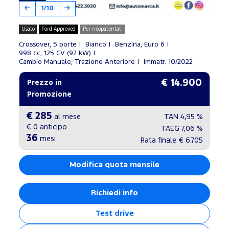
1/10
Usato
Ford Approved
Per neopatentati
Crossover, 5 porte
Bianco
Benzina, Euro 6
998 cc, 125 CV (92 kW)
Cambio Manuale, Trazione Anteriore
Immatr. 10/2022
€ 14.900
Prezzo in
Promozione
€ 285
al mese
TAN
4,95 %
€ 0
anticipo
TAEG
7,06 %
36
mesi
Rata finale
€ 6.705
Modifica quota mensile
Richiedi info
Test drive