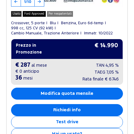
1/10
Usato
Ford Approved
Per neopatentati
Crossover, 5 porte
Blu
Benzina, Euro 6d-temp
998 cc, 125 CV (92 kW)
Cambio Manuale, Trazione Anteriore
Immatr. 10/2022
€ 14.990
Prezzo in
Promozione
€ 287
al mese
TAN
4,95 %
€ 0
anticipo
TAEG
7,05 %
36
mesi
Rata finale
€ 6.746
Modifica quota mensile
Richiedi info
Test drive
Hai un usato?