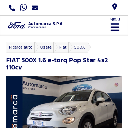
MENU
Automarca S.P.A.
Concessionaria
Ricerca auto
Usate
Fiat
500X
FIAT
500X 1.6 e-torq Pop Star 4x2
110cv