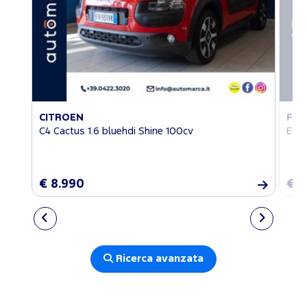
CITROEN
FO
C4 Cactus 1.6 bluehdi Shine 100cv
EcoS
€ 8.990
€ 1
Ricerca avanzata